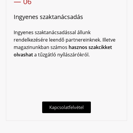
— 06
Ingyenes szaktanácsadás
Ingyenes szaktanácsadással állunk
rendelkezésére leendő partnereinknek. Illetve
magazinunkban
számos
hasznos szakcikket
olvashat
a tűzgátló nyílászárókról.
Kapcsolatfelvétel