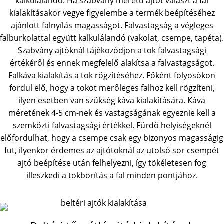
kalkulálandó. Ha szabvány méretű ajtót választ a fal
kialakításakor vegye figyelembe a termék beépítéséhez
ajánlott falnyílás magasságot. Falvastagság a végleges
falburkolattal együtt kalkulálandó (vakolat, csempe, tapéta).
Szabvány ajtóknál tájékozódjon a tok falvastagsági
értékéről és ennek megfelelő alakítsa a falvastagságot.
Falkáva kialakítás a tok rögzítéséhez. Főként folyosókon
fordul elő, hogy a tokot merőleges falhoz kell rögzíteni,
ilyen esetben van szükség káva kialakítására. Káva
méretének 4-5 cm-nek és vastagságának egyeznie kell a
szemközti falvastagsági értékkel. Fürdő helyiségeknél
előfordulhat, hogy a csempe csak egy bizonyos magasságig
fut, ilyenkor érdemes az ajtótoknál az utolsó sor csempét
ajtó beépítése után felhelyezni, így tökéletesen fog
illeszkedi a tokborítás a fal minden pontjához.