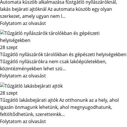
Automata küszöb alkalmazása füstgátló nyílászáróknál,
lakás bejárati ajtóknál Az automata küszöb egy olyan
szerkezet, amely ugyan nem l...
Folytatom az olvasást
28
szept
Tűzgátló nyílászárók tárolókban és gépészeti helyiségekben
Tűzgátló nyílászárókra nem csak lakóépületekben,
közintézményekben lehet szü...
Folytatom az olvasást
28
szept
Tűzgátló lakásbejárati ajtók Az otthonunk az a hely, ahol
igazán önmagunk lehetünk, ahol megnyugodhatunk,
feltöltődhetünk, szeretteinkk...
Folytatom az olvasást