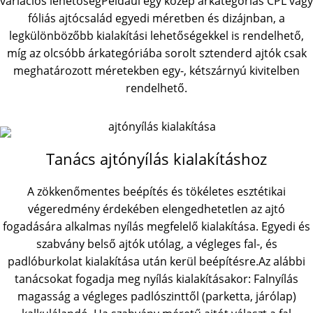
variációs lehetőségPéldául egy közép árkategóriás CPL vagy
fóliás ajtócsalád egyedi méretben és dizájnban, a
legkülönbözőbb kialakítási lehetőségekkel is rendelhető,
míg az olcsóbb árkategóriába sorolt sztenderd ajtók csak
meghatározott méretekben egy-, kétszárnyú kivitelben
rendelhető.
Tanács ajtónyílás kialakításhoz
A zökkenőmentes beépítés és tökéletes esztétikai
végeredmény érdekében elengedhetetlen az ajtó
fogadására alkalmas nyílás megfelelő kialakítása. Egyedi és
szabvány belső ajtók utólag, a végleges fal-, és
padlóburkolat kialakítása után kerül beépítésre.Az alábbi
tanácsokat fogadja meg nyílás kialakításakor: Falnyílás
magasság a végleges padlószinttől (parketta, járólap)