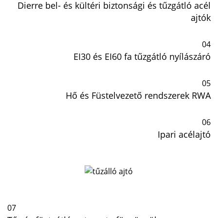
Dierre bel- és kültéri biztonsági és tűzgátló acél
ajtók
04
EI30 és EI60 fa tűzgátló nyílászáró
05
Hő és Füstelvezető rendszerek RWA
06
Ipari acélajtó
07