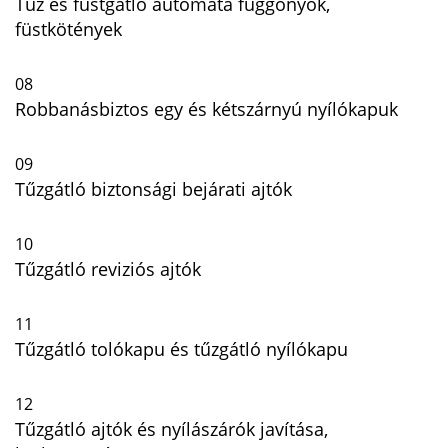
Tűz és füstgátló automata függönyök,
füstkötények
08
Robbanásbiztos egy és kétszárnyú nyílókapuk
09
Tűzgátló biztonsági bejárati ajtók
10
Tűzgátló reviziós ajtók
11
Tűzgátló tolókapu és tűzgátló nyílókapu
12
Tűzgátló ajtók és nyílászárók javítása,