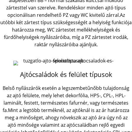
alapesetben BB – normál szakállas kulccsal működő
zártesttel van szerelve. Rendeléskor minden ajtó típus
opcionálisan rendelhető PZ vagy WC kivitelű zárral.Az
utóbbi két zártest típus szükségességét a helyiség funkciója
határozza meg, WC zártestet mellékhelyiségek és
fürdőhelyiségek nyílászáróiba, míg a PZ zártestet irodák,
raktár nyílászáróiba ajánljuk.
Ajtócsaládok és felület típusok
Belső nyílászárók esetén a legszembetűnőbb tulajdonság
az ajtó felülete, mely lehet dekorfólia, HPS-, CPL-, HPL-
laminált, festett, természetes fafurnér, vagy természetes
fa.Mint a legtöbb terméknél, az ajtóknál is az ár határozza
meg a minőséget, ahogy növekszik az ajtó ára úgy nő az
ajtó minősége valamint az ajtócsaládban rejlő egyedi