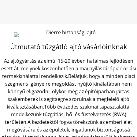
Útmutató tűzgátló ajtó vásárlóinknak
Az ajtógyártás az elmúl 15-20 évben hatalmas fejlődésen
esett át, melynek köszönhetően a mai nyílászárópiac óriási
termékkínálattal rendelkezik.Belátjuk, hogy a minden piaci
szegmens igényeire megoldást nyújtó kínálatában nem
könnyű eligazodni, olykor még az építőiparban jártas
szakemberek is segítségre szorulnak a megfelelő ajtó
kiválasztásában.Több évtizedes szakmai tapasztalattal
rendelkezünk tűzgátlás, hő- és füstelvezetés (RWA)
területén.A kezdetektől fogva törekszünk az emberi élet
megóvására és az épületek, ingatlanok biztonságossá