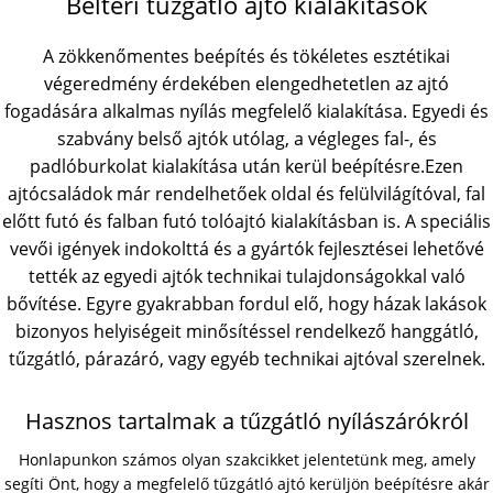
Beltéri tűzgátló ajtó kialakítások
A zökkenőmentes beépítés és tökéletes esztétikai
végeredmény érdekében elengedhetetlen az ajtó
fogadására alkalmas nyílás megfelelő kialakítása. Egyedi és
szabvány belső ajtók utólag, a végleges fal-, és
padlóburkolat kialakítása után kerül beépítésre.Ezen
ajtócsaládok már rendelhetőek oldal és felülvilágítóval, fal
előtt futó és falban futó tolóajtó kialakításban is. A speciális
vevői igények indokolttá és a gyártók fejlesztései lehetővé
tették az egyedi ajtók technikai tulajdonságokkal való
bővítése. Egyre gyakrabban fordul elő, hogy házak lakások
bizonyos helyiségeit minősítéssel rendelkező hanggátló,
tűzgátló, párazáró, vagy egyéb technikai ajtóval szerelnek.
Hasznos tartalmak a tűzgátló nyílászárókról
Honlapunkon számos olyan szakcikket jelentetünk meg, amely
segíti Önt, hogy a megfelelő tűzgátló ajtó kerüljön beépítésre akár