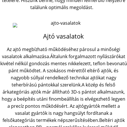
tételére. Hiszünk benne, hogy minden felmerülő helyzetre
találunk optimális megoldást.
Ajtó vasalatok
Az ajtó megbízható működéséhez párosul a minőségi
vasalatok alkalmazása.Általunk forgalmazott nyílászárókat
kivétel nélkül gondozás mentes nikkelezett, teflon bevonatú
pánt működtet. A szokásos mérettől eltérő ajtók, és
nagyobb súllyal rendelkező technikai ajtókat nagy
teherbírású pántokkal szerelünk.A közép és felső
árkategóriás ajtók már állítható 3D-s pántot alkalmazunk,
hogy a beépítés utáni finombeállítás is elvégezhető legyen
a precíz pontos működésért. Az ajtógyártók mellett a
vasalat gyártók is nagy hangsúlyt fordítanak a
felsőkategóriás termékek népszerűsítésében.Beltéri ajtók