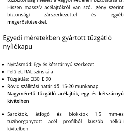
tűzbiztonság mellett a vagyonvédelem biztosítása is.
Hiszen masszív acélajtókról van szó, igény szerint
biztonsági zárszerkezettel és egyéb
megerősítésekkel.
Egyedi méretekben gyártott tűzgátló
nyílókapu
Nyitásmód: Egy és kétszárnyú szerkezet
Felület: RAL színskála
Tűzgátlás: EI30, EI90
Rövid szállítási határidő: 15-20 munkanap
Nagyméretű tűzgátló acélajtók, egy és kétszárnyú
kivitelben
Saroktok, átfogó és blokktok 1,5 mm-es
tüzihorganyzott acél profilból küszöb nélküli
kivitelben.