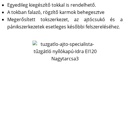
Egyedileg kiegészítő tokkal is rendelhető.
A tokban falazó, rögzítő karmok behegesztve
Megerősített tokszerkezet, az ajtócsukó és a
pánikszerkezetek esetleges későbbi felszereléséhez.
Kérdése merült fel?
Észrevételeivel, kérdéseivel bátran keressen fel
minket.
Szakértő kollégáink várják hívását!