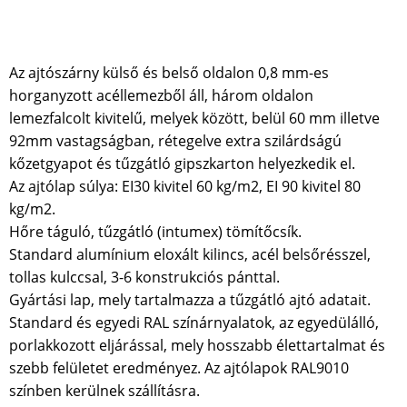
Telefonhívás
Az ajtószárny külső és belső oldalon 0,8 mm-es
horganyzott acéllemezből áll, három oldalon
lemezfalcolt kivitelű, melyek között, belül 60 mm illetve
92mm vastagságban, rétegelve extra szilárdságú
kőzetgyapot és tűzgátló gipszkarton helyezkedik el.
Az ajtólap súlya: EI30 kivitel 60 kg/m2, EI 90 kivitel 80
kg/m2.
Hőre táguló, tűzgátló (intumex) tömítőcsík.
Standard alumínium eloxált kilincs, acél belsőrésszel,
tollas kulccsal, 3-6 konstrukciós pánttal.
Gyártási lap, mely tartalmazza a tűzgátló ajtó adatait.
Standard és egyedi RAL színárnyalatok, az egyedülálló,
porlakkozott eljárással, mely hosszabb élettartalmat és
szebb felületet eredményez. Az ajtólapok RAL9010
színben kerülnek szállításra.