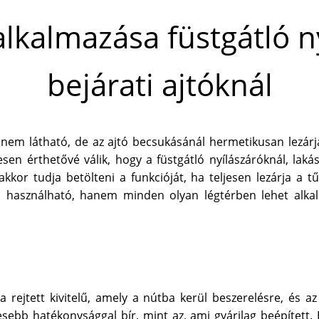
kalmazása füstgátló ny
bejárati ajtóknál
m látható, de az ajtó becsukásánál hermetikusan lezárja a
jesen érthetővé válik, hogy a füstgátló nyílászáróknál, la
akkor tudja betölteni a funkcióját, ha teljesen lezárja a t
 használható, hanem minden olyan légtérben lehet alkal
ejtett kivitelű, amely a nútba kerül beszerelésre, és az 
evesebb hatékonysággal bír, mint az, ami gyárilag beépített.