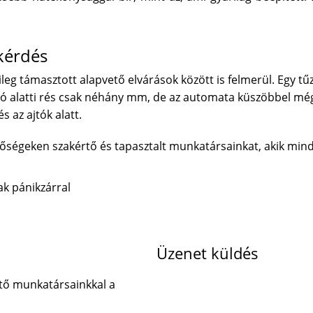
bkérdés
leg támasztott alapvető elvárások között is felmerül. Egy tű
tó alatti rés csak néhány mm, de az automata küszöbbel még
 az ajtók alatt.
őségeken szakértő és tapasztalt munkatársainkat, akik minde
ak pánikzárral
Üzenet küldés
tő munkatársainkkal a