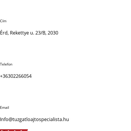
Cím
Érd, Rekettye u. 23/B, 2030
Telefon
+36302266054
Email
Info@tuzgatloajtospecialista.hu