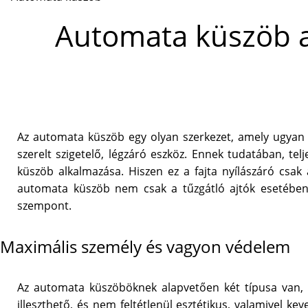
Automata küszöb al
Az automata küszöb egy olyan szerkezet, amely ugyan ne
szerelt szigetelő, légzáró eszköz. Ennek tudatában, tel
küszöb alkalmazása. Hiszen ez a fajta nyílászáró csak 
automata küszöb nem csak a tűzgátló ajtók esetében
szempont.
Maximális személy és vagyon védelem
Az automata küszöböknek alapvetően két típusa van, a r
illeszthető, és nem feltétlenül esztétikus, valamivel k