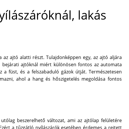
ílászáróknál, lakás
z ajtó alatti részt. Tulajdonképpen egy, az ajtó aljára
kás bejárati ajtóknál miért különösen fontos az automata
űz a füst, és a felszabaduló gázok útját. Természetesen
mazni, ahol a hang és hőszigetelés megoldása fontos
utólag beszerelhető változat, ami az ajtólap felületére
 Ezért a tűzgátló nyílászárók esetében érdemes a rejtett