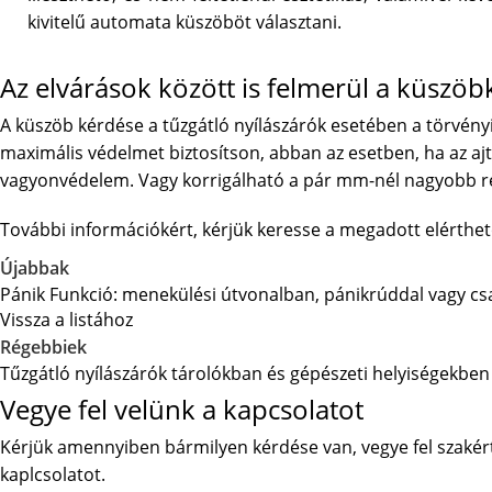
kivitelű automata küszöböt választani.
Az elvárások között is felmerül a küszö
A küszöb kérdése a tűzgátló nyílászárók esetében a törvényi
maximális védelmet biztosítson, abban az esetben, ha az aj
vagyonvédelem. Vagy korrigálható a pár mm-nél nagyobb rés
További információkért, kérjük keresse a megadott elérthet
Újabbak
Pánik Funkció: menekülési útvonalban, pánikrúddal vagy cs
Vissza a listához
Régebbiek
Tűzgátló nyílászárók tárolókban és gépészeti helyiségekben
Vegye fel velünk a kapcsolatot
Kérjük amennyiben bármilyen kérdése van, vegye fel szakér
kaplcsolatot.