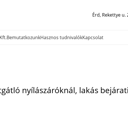
Érd, Rekettye u.
Kft.
Bemutatkozunk
Hasznos tudnivalók
Kapcsolat
Blog
Főoldal
Tűzgátló nyílászárók
tló nyílászáróknál, lakás bejárati