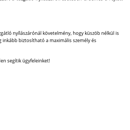
zgátló nyílászárónál követelmény, hogy küszöb nélkül is
 inkább biztosítható a maximális személy és
n segítik ügyfeleinket!