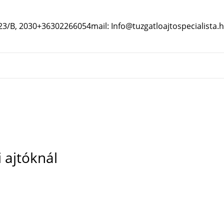
 23/B, 2030
+36302266054
mail: Info@tuzgatloajtospecialista.
 ajtóknál