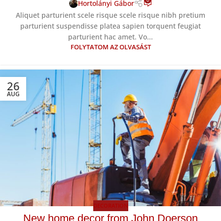
0
Hortolányi Gábor
Aliquet parturient scele risque scele risque nibh pretium
parturient suspendisse platea sapien torquent feugiat
parturient hac amet. Vo...
FOLYTATOM AZ OLVASÁST
26
AUG
DECORATION
New home decor from John Doerson