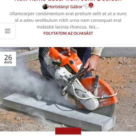
0
Hortolányi Gábor
Ullamcorper condimentum erat pretium velit at ut a nunc
id a adeu vestibulum nibh urna nam consequat erat
molestie lacinia rhoncus. Nis...
FOLYTATOM AZ OLVASÁST
26
AUG
DESIGN TRENDS