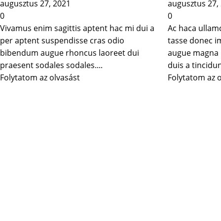
augusztus 27, 2021
augusztus 27,
0
0
Vivamus enim sagittis aptent hac mi dui a
Ac haca ullam
per aptent suspendisse cras odio
tasse donec im
bibendum augue rhoncus laoreet dui
augue magna h
praesent sodales sodales....
duis a tincidunt
Folytatom az olvasást
Folytatom az 