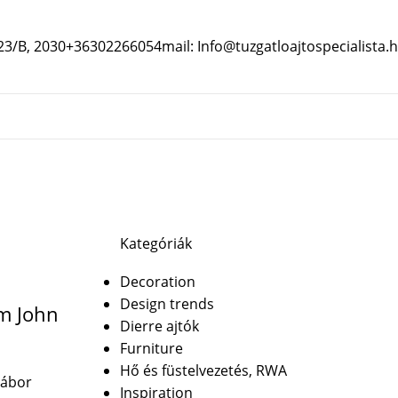
 23/B, 2030
+36302266054
mail: Info@tuzgatloajtospecialista.
Kategóriák
Decoration
Design trends
m John
Dierre ajtók
Furniture
Hő és füstelvezetés, RWA
Gábor
Inspiration