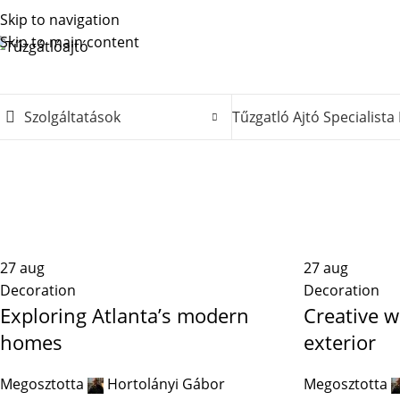
Skip to navigation
Skip to main content
Szolgáltatások
Tűzgatló Ajtó Specialista 
27
aug
27
aug
Decoration
Decoration
Exploring Atlanta’s modern
Creative w
homes
exterior
Megosztotta
Hortolányi Gábor
Megosztotta