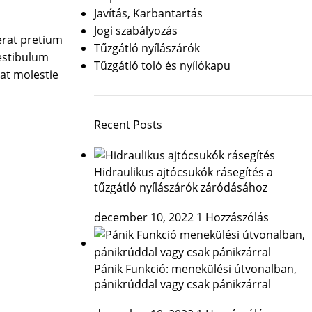
Javítás, Karbantartás
Jogi szabályozás
rat pretium
Tűzgátló nyílászárók
vestibulum
Tűzgátló toló és nyílókapu
at molestie
Recent Posts
Hidraulikus ajtócsukók rásegítés a
tűzgátló nyílászárók záródásához
december 10, 2022
1 Hozzászólás
Pánik Funkció: menekülési útvonalban,
pánikrúddal vagy csak pánikzárral