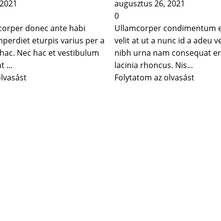
 2021
augusztus 26, 2021
0
corper donec ante habi
Ullamcorper condimentum e
perdiet eturpis varius per a
velit at ut a nunc id a adeu 
ac. Nec hac et vestibulum
nibh urna nam consequat er
 ...
lacinia rhoncus. Nis...
olvasást
Folytatom az olvasást