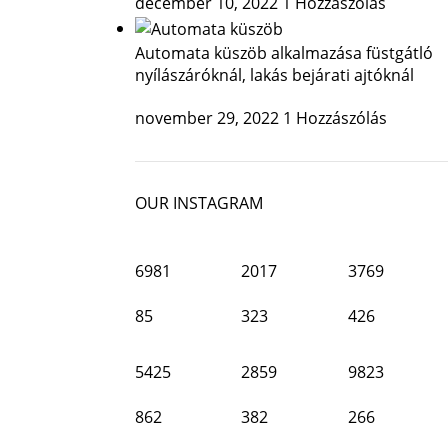
december 10, 2022
1 Hozzászólás
Automata küszöb alkalmazása füstgátló
nyílászáróknál, lakás bejárati ajtóknál
november 29, 2022
1 Hozzászólás
OUR INSTAGRAM
6981
2017
3769
85
323
426
5425
2859
9823
862
382
266