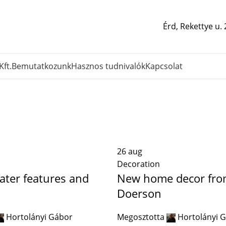
Érd, Rekettye u.
Kft.
Bemutatkozunk
Hasznos tudnivalók
Kapcsolat
Decoration
Főoldal
Archiválás kategória szerint: "Decoration"
26
aug
Decoration
ater features and
New home decor fro
Doerson
Hortolányi Gábor
Megosztotta
Hortolányi 