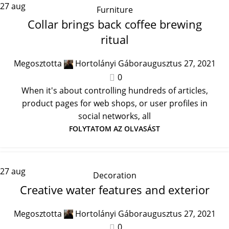
27
aug
Furniture
Collar brings back coffee brewing
ritual
Megosztotta
Hortolányi Gábor
augusztus 27, 2021
0
When it's about controlling hundreds of articles,
product pages for web shops, or user profiles in
social networks, all
FOLYTATOM AZ OLVASÁST
27
aug
Decoration
Creative water features and exterior
Megosztotta
Hortolányi Gábor
augusztus 27, 2021
0