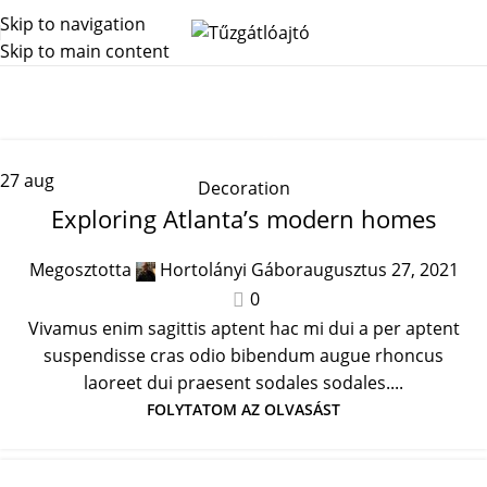
Skip to navigation
Skip to main content
Archív címkék: News
Főoldal
Posts Tagged "News"
27
aug
Decoration
Exploring Atlanta’s modern homes
Megosztotta
Hortolányi Gábor
augusztus 27, 2021
0
Vivamus enim sagittis aptent hac mi dui a per aptent
suspendisse cras odio bibendum augue rhoncus
laoreet dui praesent sodales sodales....
FOLYTATOM AZ OLVASÁST