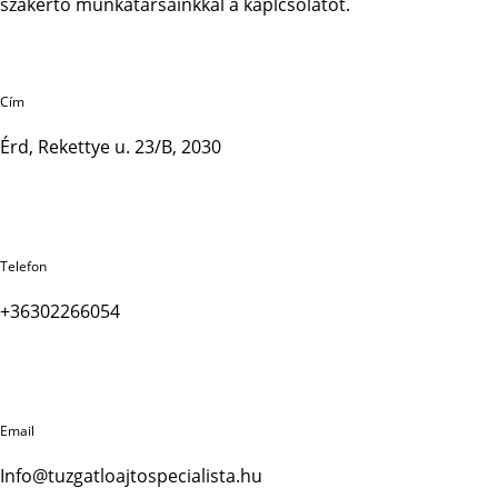
szakértő munkatársainkkal a kaplcsolatot.
Cím
Érd, Rekettye u. 23/B, 2030
Telefon
+36302266054
Email
Info@tuzgatloajtospecialista.hu