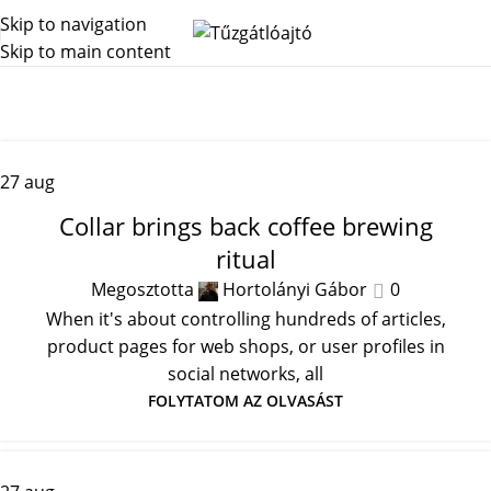
Skip to navigation
Skip to main content
Archív címkék: Furniture
Főoldal
Posts Tagged "Furniture"
27
aug
FURNITURE
Collar brings back coffee brewing
ritual
Megosztotta
Hortolányi Gábor
0
When it's about controlling hundreds of articles,
product pages for web shops, or user profiles in
social networks, all
FOLYTATOM AZ OLVASÁST