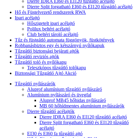
Dierre IDRA EI60 és EI120 tűzgátló acélajtó
Dierre Split forgatható EI60 és EI120 tűzgátló acélajtó
Hő és Füstelvezető rendszerek RWA
Ipari acélajtó
Hőszigetelt ipari acélajtó
Polilux beltéri acélajtó
Club beltéri tároló acélajtó
Tűz és füstgátló automata függönyök, füstkötények
Robbanásbiztos egy és kétszárnyú nyílókapuk
Tűzgátló biztonsági bejárati ajtók
Tűzgátló reviziós ajtók
Tűzgátló toló és nyílókapu
Teleszkópos tűzgátló tolókapu
Biztonsági Tűzgátló Ajtó Akció
Tűzgátló nyílászárók
Aluprof alumínium tűzgátló nyílászáró
Alumínium nyílászáró és üvegfal
Aluprof MB45 hőhidas nyílászáró
MB 60 hőhídmentes alumínium nyílászárók
Dierre tűzgátló acélajtók
Dierre IDRA EI60 és EI120 tűzgátló acélajtó
Dierre Split forgatható EI60 és EI120 tűzgátló
acélajtó
EI30 és EI60 fa tűzgátló ajtó