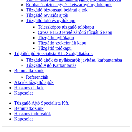
Robbanásbiztos egy és kétszárnyú nyílókapuk
Tűzgátló biztonsági bejárati ajtók
Tűzgátló reviziós ajtók
Tűzgátló toló és nyílókapu
Teleszkópos tűzgátló tolókapu
Cross EI120 lefelé záródó tűzgátló kapu
Tűzgátló nyílókapu
Tűzgátló szekcionált kapu
Tűzgátló tolókapu
Tűgátlóajtó Specialista Kft. Szolgáltatások
Tűzgátló ajtók és nyílászárók javítása, karbantartása
Tűzgátló Ajtó Karbantartás
Bemutatkozunk
Referenciák
Akciós tűzgátló ajtók
Hasznos cikkek
Kapcsolat
Tűzgatló Ajtó Specialista Kft.
Bemutatkozunk
Hasznos tudnivalók
Kapcsolat