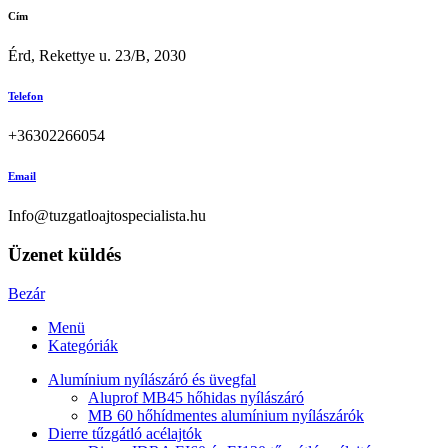
Cím
Érd, Rekettye u. 23/B, 2030
Telefon
+36302266054
Email
Info@tuzgatloajtospecialista.hu
Üzenet küldés
Bezár
Menü
Kategóriák
Alumínium nyílászáró és üvegfal
Aluprof MB45 hőhidas nyílászáró
MB 60 hőhídmentes alumínium nyílászárók
Dierre tűzgátló acélajtók