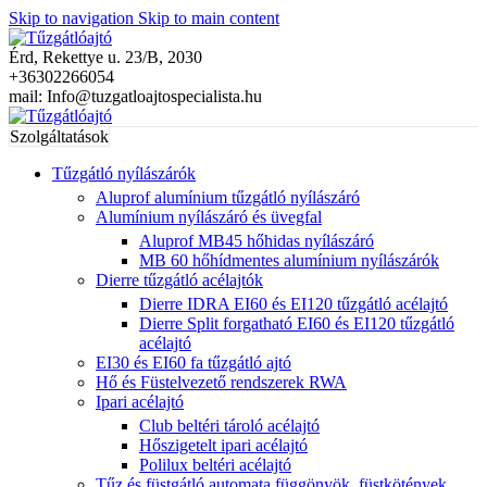
Skip to navigation
Skip to main content
Érd, Rekettye u. 23/B, 2030
+36302266054
mail: Info@tuzgatloajtospecialista.hu
Szolgáltatások
Tűzgátló nyílászárók
Aluprof alumínium tűzgátló nyílászáró
Alumínium nyílászáró és üvegfal
Aluprof MB45 hőhidas nyílászáró
MB 60 hőhídmentes alumínium nyílászárók
Dierre tűzgátló acélajtók
Dierre IDRA EI60 és EI120 tűzgátló acélajtó
Dierre Split forgatható EI60 és EI120 tűzgátló
acélajtó
EI30 és EI60 fa tűzgátló ajtó
Hő és Füstelvezető rendszerek RWA
Ipari acélajtó
Club beltéri tároló acélajtó
Hőszigetelt ipari acélajtó
Polilux beltéri acélajtó
Tűz és füstgátló automata függönyök, füstkötények