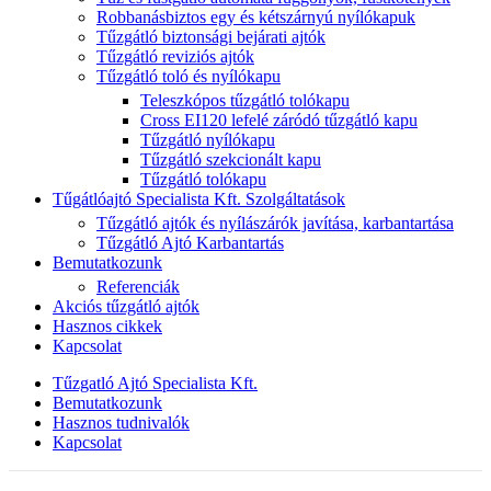
Robbanásbiztos egy és kétszárnyú nyílókapuk
Tűzgátló biztonsági bejárati ajtók
Tűzgátló reviziós ajtók
Tűzgátló toló és nyílókapu
Teleszkópos tűzgátló tolókapu
Cross EI120 lefelé záródó tűzgátló kapu
Tűzgátló nyílókapu
Tűzgátló szekcionált kapu
Tűzgátló tolókapu
Tűgátlóajtó Specialista Kft. Szolgáltatások
Tűzgátló ajtók és nyílászárók javítása, karbantartása
Tűzgátló Ajtó Karbantartás
Bemutatkozunk
Referenciák
Akciós tűzgátló ajtók
Hasznos cikkek
Kapcsolat
Tűzgatló Ajtó Specialista Kft.
Bemutatkozunk
Hasznos tudnivalók
Kapcsolat