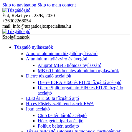
Skip to navigation
Skip to main content
Érd, Rekettye u. 23/B, 2030
+36302266054
mail: Info@tuzgatloajtospecialista.hu
Szolgáltatások
Tűzgátló nyílászárók
Aluprof alumínium tűzgátló nyílászáró
Alumínium nyílászáró és üvegfal
Aluprof MB45 hőhidas nyílászáró
MB 60 hőhídmentes alumínium nyílászárók
Dierre tűzgátló acélajtók
Dierre IDRA EI60 és EI120 tűzgátló acélajtó
Dierre Split forgatható EI60 és EI120 tűzgátló
acélajtó
EI30 és EI60 fa tűzgátló ajtó
Hő és Füstelvezető rendszerek RWA
Ipari acélajtó
Club beltéri tároló acélajtó
Hőszigetelt ipari acélajtó
Polilux beltéri acélajtó
Tűz és füstgátló automata függönyök, füstkötények