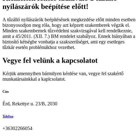
nyílászárók beépítése előtt!
A tűzálló nyílászárók beépítésének megkezdése előtt minden esetben
bizonyosodjon meg róla, hogy azt képzett szakemberek végzik el.
Minden szakembernek tűzvédelmi szakvizsgával kell rendelkeznie,
amit a
45/2011. (XII. 7.) BM rendelet szabályoz. Ennek hiányában a
biztosító kétségbe vonhatja a szakszerűséget, ami egy esetleges
tűzkár esetén problémákhoz vezethet.
Vegye fel velünk a kapcsolatot
Kérjük amennyiben bármilyen kérdése van, vegye fel szakértő
munkatársainkkal a kaplcsolatot.
Cím
Érd, Rekettye u. 23/B, 2030
Telefon
+36302266054