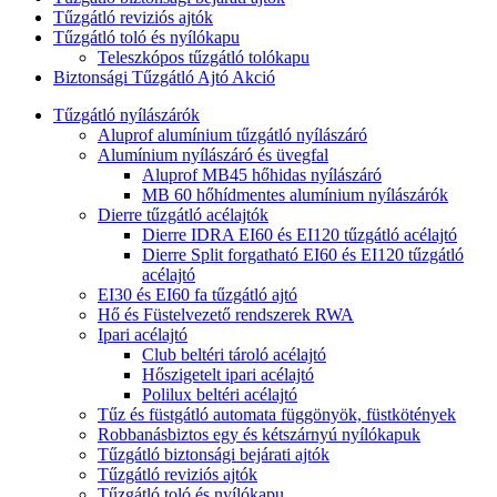
Tűzgátló reviziós ajtók
Tűzgátló toló és nyílókapu
Teleszkópos tűzgátló tolókapu
Biztonsági Tűzgátló Ajtó Akció
Tűzgátló nyílászárók
Aluprof alumínium tűzgátló nyílászáró
Alumínium nyílászáró és üvegfal
Aluprof MB45 hőhidas nyílászáró
MB 60 hőhídmentes alumínium nyílászárók
Dierre tűzgátló acélajtók
Dierre IDRA EI60 és EI120 tűzgátló acélajtó
Dierre Split forgatható EI60 és EI120 tűzgátló
acélajtó
EI30 és EI60 fa tűzgátló ajtó
Hő és Füstelvezető rendszerek RWA
Ipari acélajtó
Club beltéri tároló acélajtó
Hőszigetelt ipari acélajtó
Polilux beltéri acélajtó
Tűz és füstgátló automata függönyök, füstkötények
Robbanásbiztos egy és kétszárnyú nyílókapuk
Tűzgátló biztonsági bejárati ajtók
Tűzgátló reviziós ajtók
Tűzgátló toló és nyílókapu