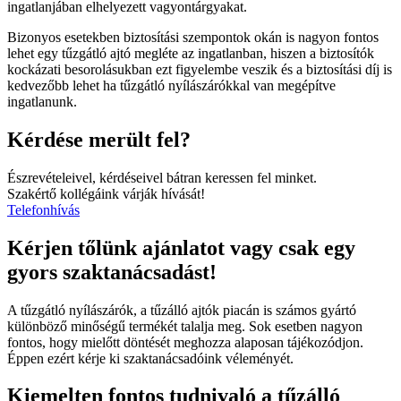
ingatlanjában elhelyezett vagyontárgyakat.
Bizonyos esetekben biztosítási szempontok okán is nagyon fontos
lehet egy tűzgátló ajtó megléte az ingatlanban, hiszen a biztosítók
kockázati besorolásukban ezt figyelembe veszik és a biztosítási díj is
kedvezőbb lehet ha tűzgátló nyílászárókkal van megépítve
ingatlanunk.
Kérdése merült fel?
Észrevételeivel, kérdéseivel bátran keressen fel minket.
Szakértő kollégáink várják hívását!
Telefonhívás
Kérjen tőlünk ajánlatot vagy csak egy
gyors szaktanácsadást!
A tűzgátló nyílászárók, a tűzálló ajtók piacán is számos gyártó
különböző minőségű termékét talalja meg. Sok esetben nagyon
fontos, hogy mielőtt döntését meghozza alaposan tájékozódjon.
Éppen ezért kérje ki szaktanácsadóink véleményét.
Kiemelten fontos tudnivaló a tűzálló