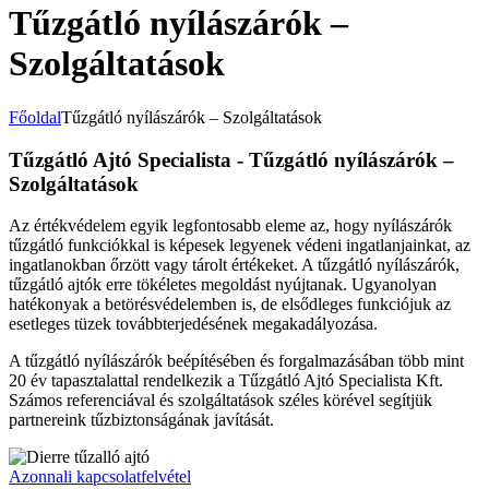
Tűzgátló nyílászárók –
Szolgáltatások
Főoldal
Tűzgátló nyílászárók – Szolgáltatások
Tűzgátló Ajtó Specialista - Tűzgátló nyílászárók –
Szolgáltatások
Az értékvédelem egyik legfontosabb eleme az, hogy nyílászárók
tűzgátló funkciókkal is képesek legyenek védeni ingatlanjainkat, az
ingatlanokban őrzött vagy tárolt értékeket. A tűzgátló nyílászárók,
tűzgátló ajtók erre tökéletes megoldást nyújtanak. Ugyanolyan
hatékonyak a betörésvédelemben is, de elsődleges funkciójuk az
esetleges tüzek továbbterjedésének megakadályozása.
A tűzgátló nyílászárók beépítésében és forgalmazásában több mint
20 év tapasztalattal rendelkezik a Tűzgátló Ajtó Specialista Kft.
Számos referenciával és szolgáltatások széles körével segítjük
partnereink tűzbiztonságának javítását.
Azonnali kapcsolatfelvétel