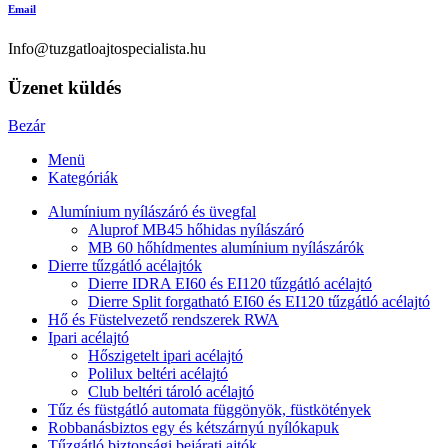
Email
Info@tuzgatloajtospecialista.hu
Üzenet küldés
Bezár
Menü
Kategóriák
Alumínium nyílászáró és üvegfal
Aluprof MB45 hőhidas nyílászáró
MB 60 hőhídmentes alumínium nyílászárók
Dierre tűzgátló acélajtók
Dierre IDRA EI60 és EI120 tűzgátló acélajtó
Dierre Split forgatható EI60 és EI120 tűzgátló acélajtó
Hő és Füstelvezető rendszerek RWA
Ipari acélajtó
Hőszigetelt ipari acélajtó
Polilux beltéri acélajtó
Club beltéri tároló acélajtó
Tűz és füstgátló automata függönyök, füstkötények
Robbanásbiztos egy és kétszárnyú nyílókapuk
Tűzgátló biztonsági bejárati ajtók