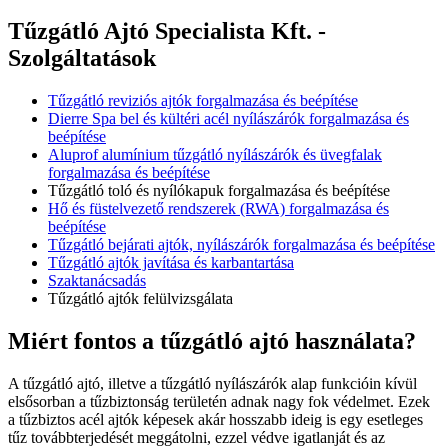
Tűzgátló Ajtó Specialista Kft. -
Szolgáltatások
Tűzgátló reviziós ajtók forgalmazása és beépítése
Dierre Spa bel és kültéri acél nyílászárók forgalmazása és
beépítése
Aluprof alumínium tűzgátló nyílászárók és üvegfalak
forgalmazása és beépítése
Tűzgátló toló és nyílókapuk forgalmazása és beépítése
Hő és füstelvezető rendszerek (RWA) forgalmazása és
beépítése
Tűzgátló bejárati ajtók, nyílászárók forgalmazása és beépítése
Tűzgátló ajtók javítása és karbantartása
Szaktanácsadás
Tűzgátló ajtók felülvizsgálata
Miért fontos a tűzgátló ajtó használata?
A tűzgátló ajtó, illetve a tűzgátló nyílászárók alap funkcióin kívül
elsősorban a tűzbiztonság területén adnak nagy fok védelmet. Ezek
a tűzbiztos acél ajtók képesek akár hosszabb ideig is egy esetleges
tűz továbbterjedését meggátolni, ezzel védve igatlanját és az