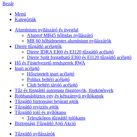
Bezár
Menü
Kategóriák
Alumínium nyílászáró és üvegfal
Aluprof MB45 hőhidas nyílászáró
MB 60 hőhídmentes alumínium nyílászárók
Dierre tűzgátló acélajtók
Dierre IDRA EI60 és EI120 tűzgátló acélajtó
Dierre Split forgatható EI60 és EI120 tűzgátló acélajtó
Hő és Füstelvezető rendszerek RWA
Ipari acélajtó
Hőszigetelt ipari acélajtó
Polilux beltéri acélajtó
Club beltéri tároló acélajtó
Tűz és füstgátló automata függönyök, füstkötények
Robbanásbiztos egy és kétszárnyú nyílókapuk
Tűzgátló biztonsági bejárati ajtók
Tűzgátló reviziós ajtók
Tűzgátló toló és nyílókapu
Teleszkópos tűzgátló tolókapu
Biztonsági Tűzgátló Ajtó Akció
Tűzgátló nyílászárók