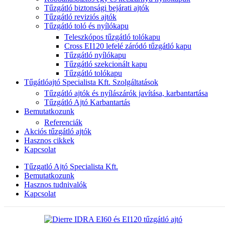
Tűzgátló biztonsági bejárati ajtók
Tűzgátló reviziós ajtók
Tűzgátló toló és nyílókapu
Teleszkópos tűzgátló tolókapu
Cross EI120 lefelé záródó tűzgátló kapu
Tűzgátló nyílókapu
Tűzgátló szekcionált kapu
Tűzgátló tolókapu
Tűgátlóajtó Specialista Kft. Szolgáltatások
Tűzgátló ajtók és nyílászárók javítása, karbantartása
Tűzgátló Ajtó Karbantartás
Bemutatkozunk
Referenciák
Akciós tűzgátló ajtók
Hasznos cikkek
Kapcsolat
Tűzgatló Ajtó Specialista Kft.
Bemutatkozunk
Hasznos tudnivalók
Kapcsolat