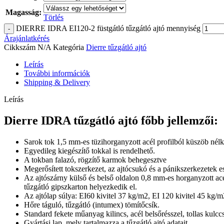
Magasság:
Törlés
DIERRE IDRA EI120-2 füstgátló tűzgátló ajtó mennyiség
Árajánlatkérés
Cikkszám
N/A
Kategória
Dierre tűzgátló ajtó
Leírás
További információk
Shipping & Delivery
Leírás
Dierre IDRA tűzgátló ajtó főbb jellemzői:
Sarok tok 1,5 mm-es tüzihorganyzott acél profilból küszöb nélkü
Egyedileg kiegészítő tokkal is rendelhető.
A tokban falazó, rögzítő karmok behegesztve
Megerősített tokszerkezet, az ajtócsukó és a pánikszerkezetek e
Az ajtószárny külső és belső oldalon 0,8 mm-es horganyzott acé
tűzgátló gipszkarton helyezkedik el.
Az ajtólap súlya: EI60 kivitel 37 kg/m2, EI 120 kivitel 45 kg/m
Hőre táguló, tűzgátló (intumex) tömítőcsík.
Standard fekete műanyag kilincs, acél belsőrésszel, tollas kulcc
Gyártási lap, mely tartalmazza a tűzgátló ajtó adatait.