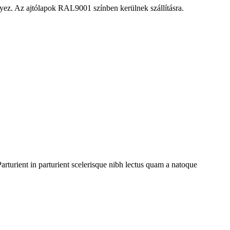
ényez. Az ajtólapok RAL9001 színben kerülnek szállításra.
rturient in parturient scelerisque nibh lectus quam a natoque