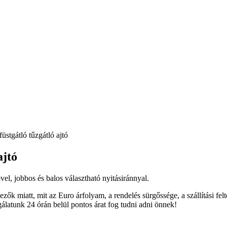
tgátló tűzgátló ajtó
ajtó
vel, jobbos és balos választható nyitásiránnyal.
ők miatt, mit az Euro árfolyam, a rendelés sürgőssége, a szállítási fel
gálatunk 24 órán belül pontos árat fog tudni adni önnek!