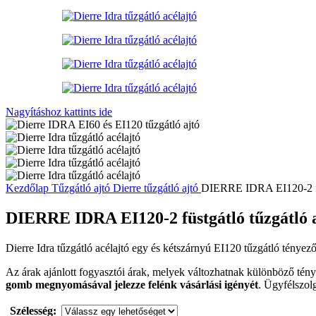
Nagyításhoz kattints ide
Kezdőlap
Tűzgátló ajtó
Dierre tűzgátló ajtó
DIERRE IDRA EI120-2 füs
DIERRE IDRA EI120-2 füstgátló tűzgátló 
Dierre Idra tűzgátló acélajtó egy és kétszárnyú EI120 tűzgátló tényező
Az árak ajánlott fogyasztói árak, melyek változhatnak különböző tényez
gomb megnyomásával jelezze felénk vásárlási igényét
. Ügyfélszol
Szélesség: