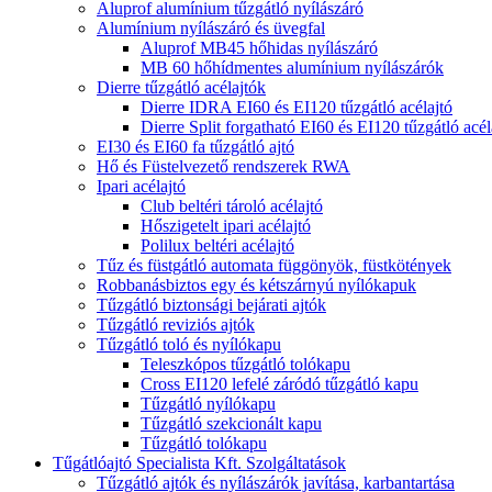
Aluprof alumínium tűzgátló nyílászáró
Alumínium nyílászáró és üvegfal
Aluprof MB45 hőhidas nyílászáró
MB 60 hőhídmentes alumínium nyílászárók
Dierre tűzgátló acélajtók
Dierre IDRA EI60 és EI120 tűzgátló acélajtó
Dierre Split forgatható EI60 és EI120 tűzgátló acél
EI30 és EI60 fa tűzgátló ajtó
Hő és Füstelvezető rendszerek RWA
Ipari acélajtó
Club beltéri tároló acélajtó
Hőszigetelt ipari acélajtó
Polilux beltéri acélajtó
Tűz és füstgátló automata függönyök, füstkötények
Robbanásbiztos egy és kétszárnyú nyílókapuk
Tűzgátló biztonsági bejárati ajtók
Tűzgátló reviziós ajtók
Tűzgátló toló és nyílókapu
Teleszkópos tűzgátló tolókapu
Cross EI120 lefelé záródó tűzgátló kapu
Tűzgátló nyílókapu
Tűzgátló szekcionált kapu
Tűzgátló tolókapu
Tűgátlóajtó Specialista Kft. Szolgáltatások
Tűzgátló ajtók és nyílászárók javítása, karbantartása