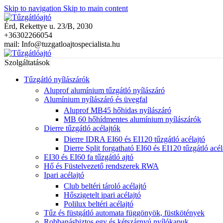
Skip to navigation
Skip to main content
Érd, Rekettye u. 23/B, 2030
+36302266054
mail: Info@tuzgatloajtospecialista.hu
Szolgáltatások
Tűzgátló nyílászárók
Aluprof alumínium tűzgátló nyílászáró
Alumínium nyílászáró és üvegfal
Aluprof MB45 hőhidas nyílászáró
MB 60 hőhídmentes alumínium nyílászárók
Dierre tűzgátló acélajtók
Dierre IDRA EI60 és EI120 tűzgátló acélajtó
Dierre Split forgatható EI60 és EI120 tűzgátló acél
EI30 és EI60 fa tűzgátló ajtó
Hő és Füstelvezető rendszerek RWA
Ipari acélajtó
Club beltéri tároló acélajtó
Hőszigetelt ipari acélajtó
Polilux beltéri acélajtó
Tűz és füstgátló automata függönyök, füstkötények
Robbanásbiztos egy és kétszárnyú nyílókapuk