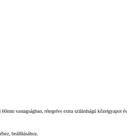
ül 60mm vastagságban, rétegelve extra szilárdságú kőzetgyapot és
éhez, beállításához.