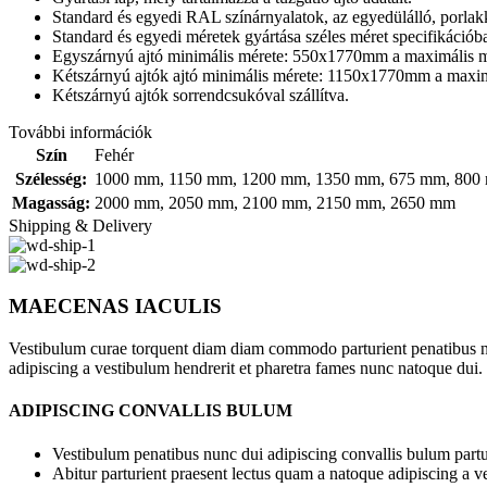
Standard és egyedi RAL színárnyalatok, az egyedülálló, porlakk
Standard és egyedi méretek gyártása széles méret specifikációb
Egyszárnyú ajtó minimális mérete: 550x1770mm a maximális
Kétszárnyú ajtók ajtó minimális mérete: 1150x1770mm a max
Kétszárnyú ajtók sorrendcsukóval szállítva.
További információk
Szín
Fehér
Szélesség:
1000 mm
,
1150 mm
,
1200 mm
,
1350 mm
,
675 mm
,
800
Magasság:
2000 mm
,
2050 mm
,
2100 mm
,
2150 mm
,
2650 mm
Shipping & Delivery
MAECENAS IACULIS
Vestibulum curae torquent diam diam commodo parturient penatibus nunc
adipiscing a vestibulum hendrerit et pharetra fames nunc natoque dui.
ADIPISCING CONVALLIS BULUM
Vestibulum penatibus nunc dui adipiscing convallis bulum partu
Abitur parturient praesent lectus quam a natoque adipiscing a 