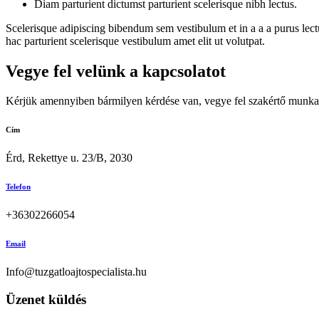
Diam parturient dictumst parturient scelerisque nibh lectus.
Scelerisque adipiscing bibendum sem vestibulum et in a a a purus lect
hac parturient scelerisque vestibulum amet elit ut volutpat.
Vegye fel velünk a kapcsolatot
Kérjük amennyiben bármilyen kérdése van, vegye fel szakértő munkatá
Cím
Érd, Rekettye u. 23/B, 2030
Telefon
+36302266054
Email
Info@tuzgatloajtospecialista.hu
Üzenet küldés