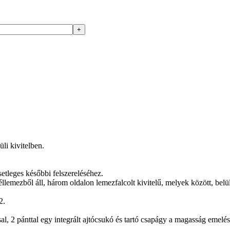
li kivitelben.
setleges későbbi felszereléséhez.
llemezből áll, három oldalon lemezfalcolt kivitelű, melyek között, bel
2.
sal, 2 pánttal egy integrált ajtócsukó és tartó csapágy a magasság emelés