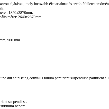
ozott eljárással, mely hosszabb élettartalmat és szebb felületet eredm
an.
 méret: 1350x2870mm.
imális méret: 2640x2870mm.
 mm
,
900 mm
 dui adipiscing convallis bulum parturient suspendisse parturient a.Pa
rient suspendisse.
vestibulum hendre.