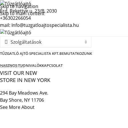
Skip to navigation
Érd, Rekettye u. 23/B, 2030
Skip to main content
+36302266054
mail: Info@tuzgatloajtospecialista.hu
Szolgáltatások
TŰZGATLÓ AJTÓ SPECIALISTA KFT.
BEMUTATKOZUNK
HASZNOS TUDNIVALÓK
KAPCSOLAT
OUR STORES
VISIT OUR NEW
STORE IN NEW YORK
294 Bay Meadows Ave.
Bay Shore, NY 11706
See More About