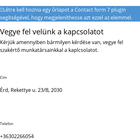
Létre kell hoznia egy űrlapot a Contact form 7 plugin
segítségével, hogy megjeleníthesse azt ezzel az elemmel.
Vegye fel velünk a kapcsolatot
Kérjük amennyiben bármilyen kérdése van, vegye fel
szakértő munkatársainkkal a kaplcsolatot.
Cím
Érd, Rekettye u. 23/B, 2030
Telefon
+36302266054